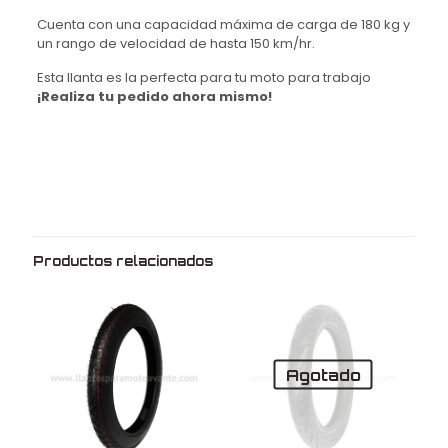
Cuenta con una capacidad máxima de carga de 180 kg y
un rango de velocidad de hasta 150 km/hr.
Esta llanta es la perfecta para tu moto para trabajo
¡Realiza tu pedido ahora mismo!
Peso
3 kg
Dimensiones
62 × 8 × 62 cm
Medida
2.75
Rin
18
Productos relacionados
Marca
Chaoyang
Modelo
H909
Uso
Con cámara
Agotado
Fabricado en
China