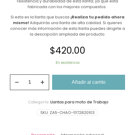
resistencia y durabilidad de esta llanta; ya que está
fabricada con los mejores compuestos.
Si esta es la llanta que buscas
¡Realiza tu pedido ahora
mismo!
Adquirirás una llanta de alta calidad. Si quieres
conocer más información de esta llanta puedes dirigirte a
la descripción ampliada del producto.
$
420.00
En existencia
Llanta
Añadir al carrito
De
Moto
2.75-
18
Categoría:
Llantas para moto de Trabajo
Chaoyang
H909
SKU:
ZA5-CHAO-11172820103
TT
6PR
cantidad