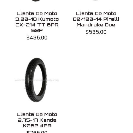
Llanta De Moto
Llanta De Moto
3.00-18 Kumoto
80/100-14 Pirelli
CX-214 TT 6PR
Mandrake Due
52P
$
535.00
$
435.00
Llanta De Moto
2.75-17 Kenda
K262 4PR
$
765.00