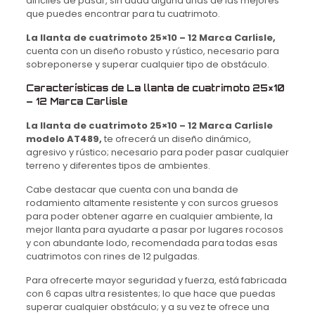
difíciles de pasar, sin duda alguna unas de las mejores
que puedes encontrar para tu cuatrimoto.
La llanta de cuatrimoto 25×10 – 12 Marca Carlisle,
cuenta con un diseño robusto y rústico, necesario para
sobreponerse y superar cualquier tipo de obstáculo.
Características de La llanta de cuatrimoto 25×10
– 12 Marca Carlisle
La llanta de cuatrimoto 25×10 – 12 Marca Carlisle
modelo AT489,
te ofrecerá un diseño dinámico,
agresivo y rústico; necesario para poder pasar cualquier
terreno y diferentes tipos de ambientes.
Cabe destacar que cuenta con una banda de
rodamiento altamente resistente y con surcos gruesos
para poder obtener agarre en cualquier ambiente, la
mejor llanta para ayudarte a pasar por lugares rocosos
y con abundante lodo, r
ecomendada para todas esas
cuatrimotos con rines de 12 pulgadas.
Para ofrecerte mayor seguridad y fuerza, está fabricada
con 6 capas ultra resistentes; lo que hace que puedas
superar cualquier obstáculo; y a su vez te ofrece una