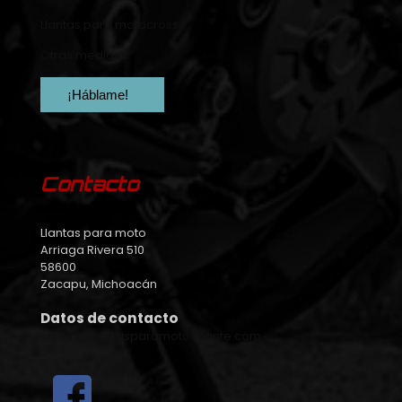
Llantas para motocross
Otras medidas
¡Háblame!
Contacto
Llantas para moto
Arriaga Rivera 510
58600
Zacapu, Michoacán
Datos de contacto
ventas@llantasparamotoavante.com