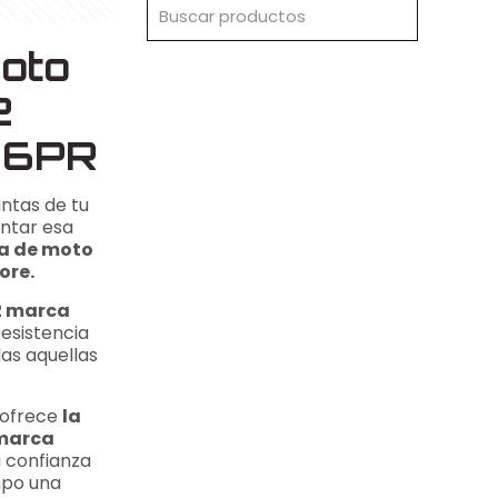
oto
2
 6PR
antas de tu
entar esa
ta de moto
ore.
12 marca
resistencia
das aquellas
e ofrece
la
 marca
a confianza
mpo una