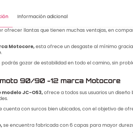
ción
Información adicional
or ofrecer llantas que tienen muchas ventajas, en compa
arca Motocore,
esta ofrece un desgaste al mínimo gracia
.
, podrás gozar de estabilidad en todo el camino, sin pro
de moto 90/90 -12 marca Motocore
re modelo JC-O53,
ofrece a todos sus usuarios un diseño 
des.
 cuenta con surcos bien ubicados, con el objetivo de ofr
e,
se encuentra
fabricada con 6 capas para mayor durez