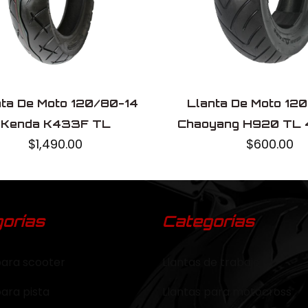
nta De Moto 120/80-14
Llanta De Moto 12
Kenda K433F TL
Chaoyang H920 TL 
$
1,490.00
$
600.00
orías
Categorías
para scooter
Llantas de trabajo
para pista
Llantas para motocross