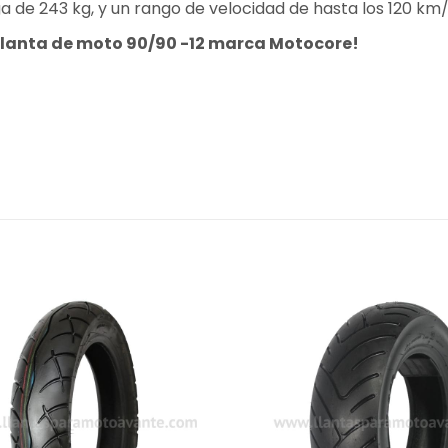
de 243 kg, y un rango de velocidad de hasta los 120 km
llanta de moto 90/90 -12 marca Motocore!
2.9 kg
46 × 11 × 46 cm
90/90
12
Motocore
JC-053
Sin cámara
China