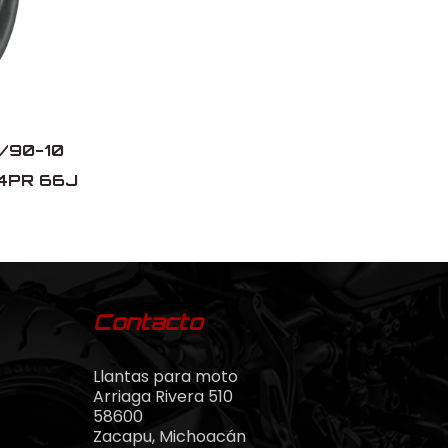
0/90-10
4PR 66J
Contacto
Llantas para moto
Arriaga Rivera 510
58600
Zacapu, Michoacán