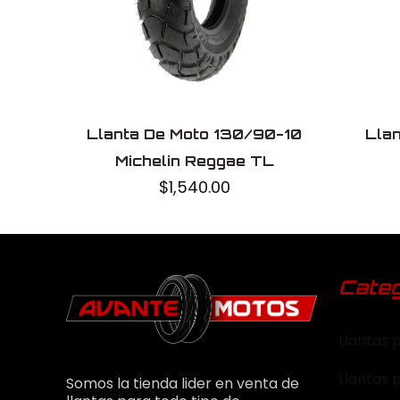
Llanta De Moto 130/90-10
Lla
Michelin Reggae TL
$
1,540.00
Categ
Llantas 
Llantas 
Somos la tienda lider en venta de