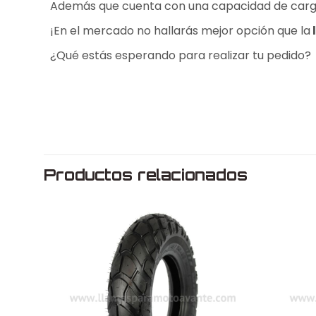
Además que cuenta con una capacidad de carga 
¡En el mercado no hallarás mejor opción que la
¿Qué estás esperando para realizar tu pedido?
Peso
Dimensiones
Medida
Productos relacionados
Rin
Marca
Modelo
Uso
Fabricado en