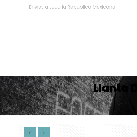
Envios a toda la Republica Mexicana
Llanta 