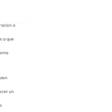
ración a
s a que
blema
bien
ecer un
a.