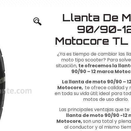
Llanta De M
🔍
90/90-1
Motocore TL
¿Ya es tiempo de cambiar las ll
moto tipo scooter? Para solv
situación,
te ofrecemos la llan
90/90 – 12 marca Motoc
La llanta de moto 90/90 – 
Motocore,
t
e ofrece calidad y 
en toda su vida útil; ideal para to
motos de uso diario.
Las principales ventajas que t
llanta de moto 90/90 -12
Motocore,
son una total y plen
al conductor y al mismo tie