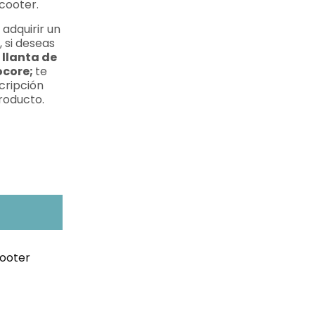
cooter.
adquirir un
 si deseas
 llanta de
ocore;
te
cripción
roducto.
cooter