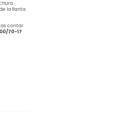
nchura
e la llanta
eras contar
100/70-17