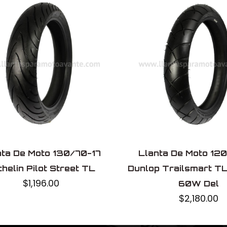
Promoto platino
P6208F
Sin cámara
China
nta De Moto 130/70-17
Llanta De Moto 12
chelin Pilot Street TL
Dunlop Trailsmart 
$
1,196.00
60W Del
$
2,180.00