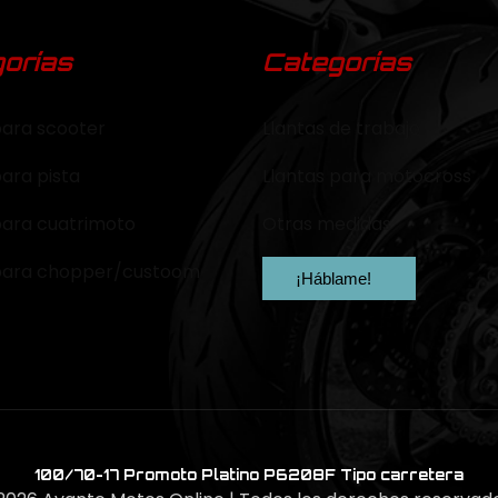
orías
Categorías
para scooter
Llantas de trabajo
para pista
Llantas para motocross
para cuatrimoto
Otras medidas
 para chopper/custoom
¡Háblame!
100/70-17 Promoto Platino P6208F Tipo carretera