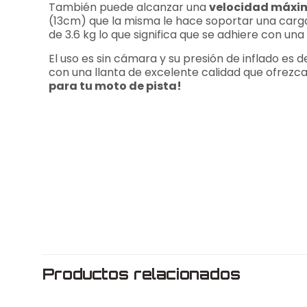
También puede alcanzar una
velocidad máxim
(13cm) que la misma le hace soportar una carg
de 3.6 kg lo que significa que se adhiere con un
El uso es sin cámara y su presión de inflado es 
con una llanta de excelente calidad que ofrezca
para tu moto de pista!
Peso
Dimensiones
Medida
Productos relacionados
Rin