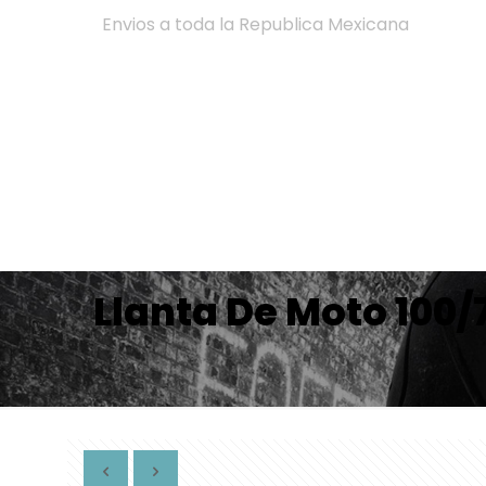
Envios a toda la Republica Mexicana
Llanta De Moto 100/