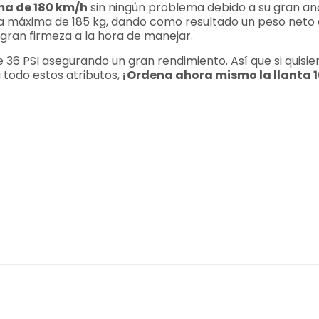
a de 180 km/h
sin ningún problema debido a su gran a
a máxima de 185 kg, dando como resultado un peso neto d
a gran firmeza a la hora de manejar.
de 36 PSI asegurando un gran rendimiento. Así que si quisi
 todo estos atributos,
¡Ordena ahora mismo la llanta 
3.6 kg
53 × 13 × 53 cm
100/70
17