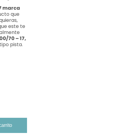
17 marca
ucto que
quieras,
que este te
talmente
00/70 – 17,
tipo pista.
carrito