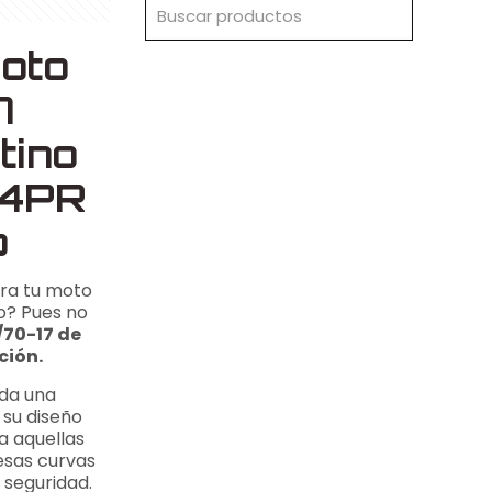
oto
7
tino
 4PR
b
ara tu moto
o? Pues no
/70-17 de
ción.
nda una
 su diseño
a aquellas
esas curvas
 seguridad.