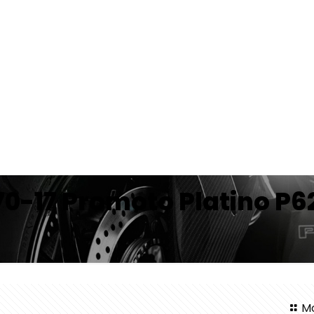
70-17 Promoto Platino P6
Mo