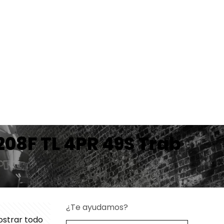
208F TL 4PR 49S Trab
¿Te ayudamos?
strar todo