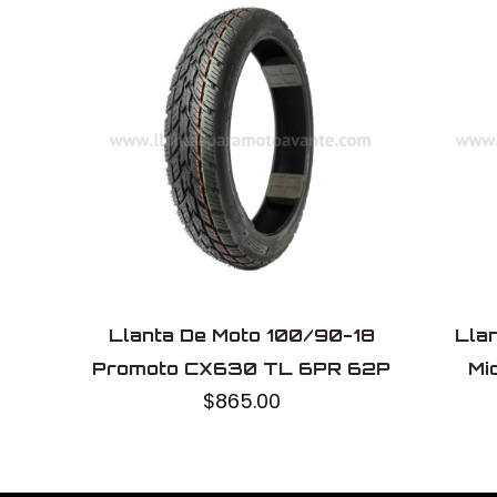
Marca
Modelo
Uso
Fabricado en
Llanta De Moto 100/90-18
Lla
Promoto CX630 TL 6PR 62P
Mi
$
865.00