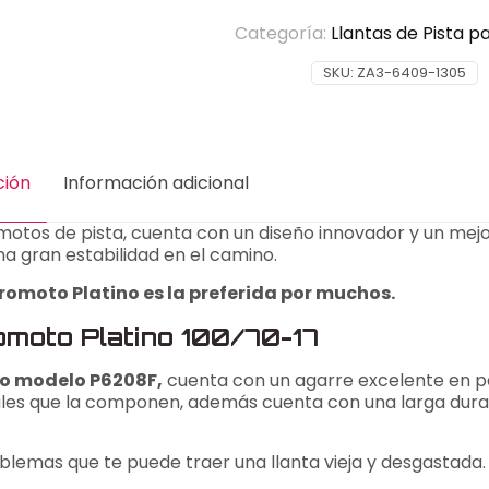
100/70-
17
Categoría:
Llantas de Pista 
Promoto
Platino
SKU:
ZA3-6409-1305
P6208F
TL
4PR
49S
ción
Información adicional
Trab
cantidad
otos de pista, cuenta con un diseño innovador y un mejo
a gran estabilidad en el camino.
romoto Platino es la preferida por muchos.
romoto Platino 100/70-17
no modelo P6208F,
cuenta con un agarre excelente en 
ales que la componen, además cuenta con una larga dura
blemas que te puede traer una llanta vieja y desgastada.