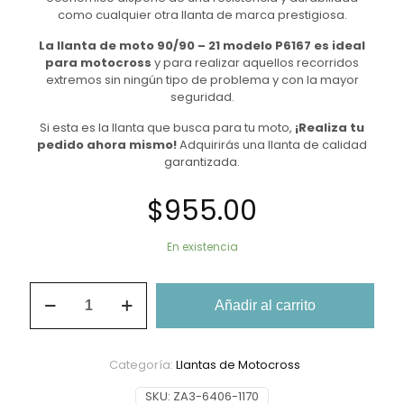
como cualquier otra llanta de marca prestigiosa.
La llanta de moto 90/90 – 21 modelo P6167 es ideal
para motocross
y para realizar aquellos recorridos
extremos sin ningún tipo de problema y con la mayor
seguridad.
Si esta es la llanta que busca para tu moto,
¡Realiza tu
pedido ahora mismo!
Adquirirás una llanta de calidad
garantizada.
$
955.00
En existencia
Llanta
Añadir al carrito
De
Moto
90/90-
21
Categoría:
Llantas de Motocross
Promoto
Platino
SKU:
ZA3-6406-1170