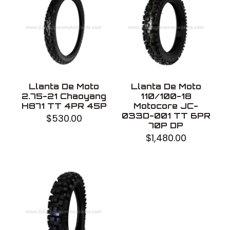
Modelo
P6167
Uso
Sin cámara
Fabricado en
China
Llanta De Moto
Llanta De Moto
2.75-21 Chaoyang
110/100-18
H871 TT 4PR 45P
Motocore JC-
033D-001 TT 6PR
$
530.00
70P DP
$
1,480.00