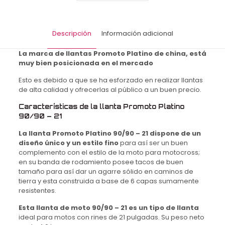
P6167
TL
6PR
60M
Descripción
Información adicional
DP
cantidad
La marca de llantas Promoto Platino de china, está
muy bien posicionada en el mercado
Esto es debido a que se ha esforzado en realizar llantas
de alta calidad y ofrecerlas al público a un buen precio.
Características de la llanta Promoto Platino
90/90 – 21
La llanta Promoto Platino 90/90 – 21 dispone de un
diseño único y un estilo fino
para así ser un buen
complemento con el estilo de la moto para motocross;
en su banda de rodamiento posee tacos de buen
tamaño para así dar un agarre sólido en caminos de
tierra y esta construida a base de 6 capas sumamente
resistentes.
Esta llanta de moto 90/90 – 21 es un tipo de llanta
ideal para motos con rines de 21 pulgadas. Su peso neto