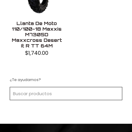
Llanta De Moto
110/100-18 Maxxis
M7305D
Maxxcross Desert
It R TT 64M
$
1,740.00
¿Te ayudamos?