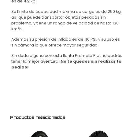
es de 4.2 kg.
Su límite de capacidad máxima de carga es de 250 kg,
así que puede transportar objetos pesados sin
problema, y tiene un rango de velocidad de hasta 130
km/h.
Además su presión de inflado es de 40 PSI, y su uso es
sin cámara lo que ofrece mayor seguridad.
Sin duda alguna con esta llanta Promoto Platino podrás
tener la mejor aventura
¡No te quedes sin realizar tu
pedido!
Peso
4.2 kg
Dimensiones
67 × 11 × 67 cm
Medida
90/90
Rin
21
Productos relacionados
Marca
Promoto platino