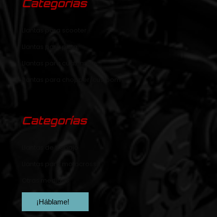
Categorías
Llantas para scooter
Llantas para pista
Llantas para cuatrimoto
Llantas para chopper/custoom
Categorías
Llantas de trabajo
Llantas para motocross
Otras medidas
¡Háblame!