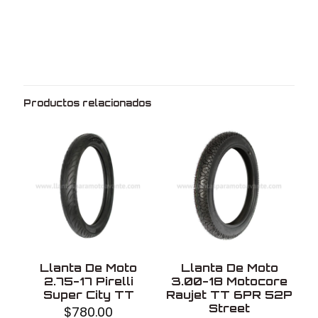
Peso
3.3 kg
Dimensiones
62 × 8 × 62 cm
Medida
2.75
Rin
18
Productos relacionados
Marca
Michelin
Modelo
Pilot street
Uso
Con o sin cámara
Fabricado en
Serbia
Llanta De Moto
Llanta De Moto
2.75-17 Pirelli
3.00-18 Motocore
Super City TT
Raujet TT 6PR 52P
Street
$
780.00