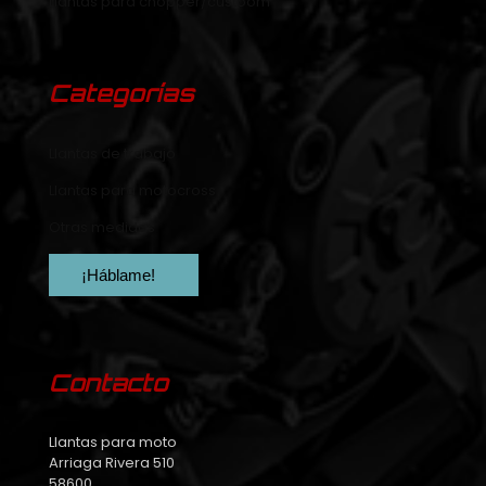
Llantas para chopper/custoom
Categorías
Llantas de trabajo
Llantas para motocross
Otras medidas
¡Háblame!
Contacto
Llantas para moto
Arriaga Rivera 510
58600