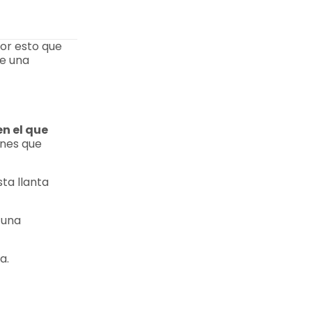
or esto que
ce una
en el que
ones que
sta llanta
 una
a.