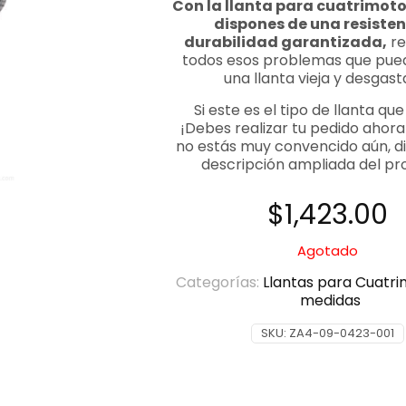
Con la llanta para cuatrimoto 2
dispones de una resisten
durabilidad garantizada,
re
todos esos problemas que pue
una llanta vieja y desgast
Si este es el tipo de llanta q
¡Debes realizar tu pedido ahora
no estás muy convencido aún, di
descripción ampliada del pr
$
1,423.00
Agotado
Categorías:
Llantas para Cuatr
medidas
SKU:
ZA4-09-0423-001