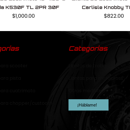
da K530F TL 2PR 30F
Carlisle Knobby 
$
1,000.00
$
822.00
orías
Categorías
para scooter
Llantas de trabajo
para pista
Llantas para motocross
para cuatrimoto
Otras medidas
 para chopper/custoom
¡Háblame!