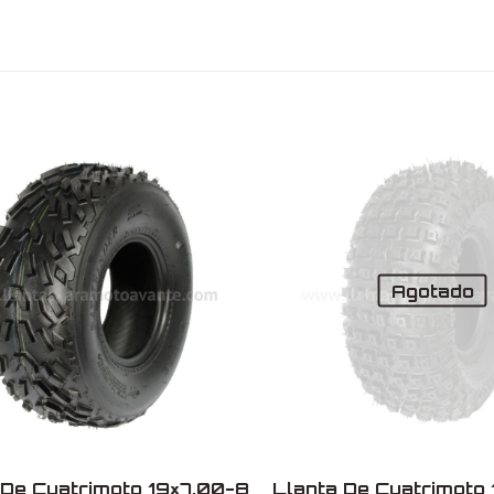
66 × 29 × 66 cm
27X11.00
14
Motocore
Dominant
Sin cámara
China
Agotado
 De Cuatrimoto 19×7.00-8
Llanta De Cuatrimoto