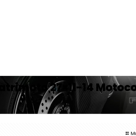
uatrimoto 27×11-14 Motoc
Mo