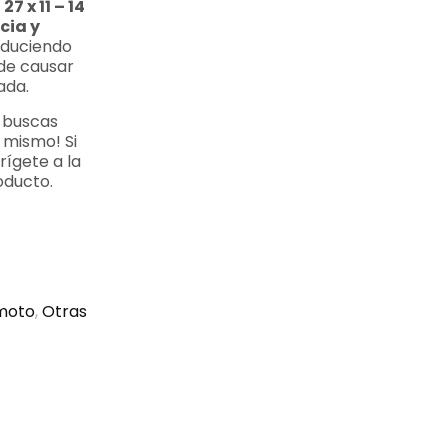
7 x 11 – 14
cia y
duciendo
de causar
ada.
ue buscas
 mismo! Si
rígete a la
oducto.
imoto
,
Otras