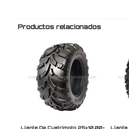
Dimensiones
Medida
Productos relacionados
Rin
Marca
Modelo
Uso
Fabricado en
Llanta De Cuatrimoto 25×10.00-
Llanta