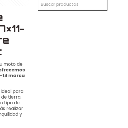
e
7×11-
re
t
tu moto de
 ofrecemos
1 -14 marca
 ideal para
de tierra,
ún tipo de
rás
realizar
quilidad y