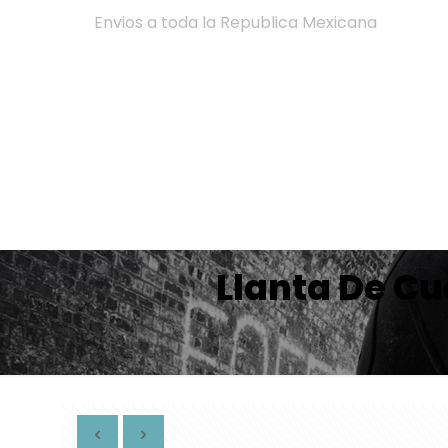
Envios a toda la Republica Mexicana
Llanta De C