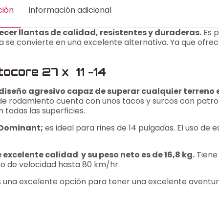
ción
Información adicional
cer llantas de calidad, resistentes y duraderas.
Es p
e convierte en una excelente alternativa. Ya que ofre
otocore 27 x 11 -14
n diseño agresivo capaz de superar cualquier terreno 
de rodamiento cuenta con unos tacos y surcos con patr
 todas las superficies.
o Dominant;
es ideal para rines de 14 pulgadas. El uso de e
 excelente calidad y su peso neto es de 16,8 kg.
Tiene
o de velocidad hasta 80 km/hr.
 es una excelente opción para tener una excelente aventur
16.8 kg