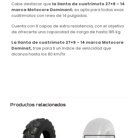
Cabe destacar que
la llanta de cuatrimoto 27×9 – 14
marca Motocore Dominant;
es apta para todas esas
cuatrimotos con rines de 14 pulgadas.
Cuenta con 6 capas de extra resistencia, con el objetivo
de ofrecerte una capacidad de carga de hasta 185 kg.
La llanta de cuatrimoto 27×9 – 14 marca Motocore
Dominat,
trae para ti un índice de velocidad que
alcanza hasta los 80 km/hr.
Peso
13.9 kg
Dimensiones
66 × 22 × 66 cm
Medida
27X9.00
Rin
14
Productos relacionados
Marca
Motocore
Modelo
Dominant
Uso
Sin cámara