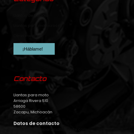
Llantas de trabajo
Llantas para motocross
Otras medidas
¡Háblame!
Contacto
Llantas para moto
Arriaga Rivera 510
58600
Zacapu, Michoacán
Datos de contacto
ventas@llantasparamotoavante.com