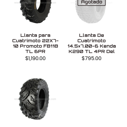
Agotado
Fabricado en
China
Llanta para
Llanta De
Cuatrimoto 22X7-
Cuatrimoto
10 Promoto FB118
14.5×7.00-6 Kenda
TL 6PR
K290 TL 4PR Del
$
1,190.00
$
795.00