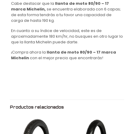
Cabe destacar que la
llanta de moto 80/90 – 17
marca Michelin,
se encuentra elaborada con 6 capas;
de esta forma tendrás a tu favor una capacidad de
carga de hasta 190 kg.
En cuanto a su índice de velocidad, este es de
aproximadamente 180 km/hr, no busques en otro lugar lo
que la llanta Michelin puede darte.
¡Compra ahora la
llanta de moto 80/90 – 17 marca
Michelin
con el mejor precio que encontrarás!
Peso
2.8 kg
Dimensiones
58 × 9 × 58 cm
Medida
80/90
Rin
17
Productos relacionados
Marca
Michelin
Modelo
City pro