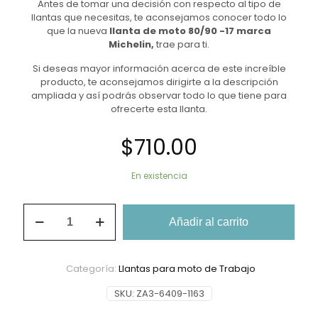
Antes de tomar una decisión con respecto al tipo de
llantas que necesitas, te aconsejamos conocer todo lo
que la nueva
llanta de moto 80/90 -17 marca
Michelin,
trae para ti.
Si deseas mayor información acerca de este increíble
producto, te aconsejamos dirigirte a la descripción
ampliada y así podrás observar todo lo que tiene para
ofrecerte esta llanta.
$
710.00
En existencia
Llanta
Añadir al carrito
De
Moto
80/90-
17
Categoría:
Llantas para moto de Trabajo
Michelin
City
SKU:
ZA3-6409-1163
Pro
TT