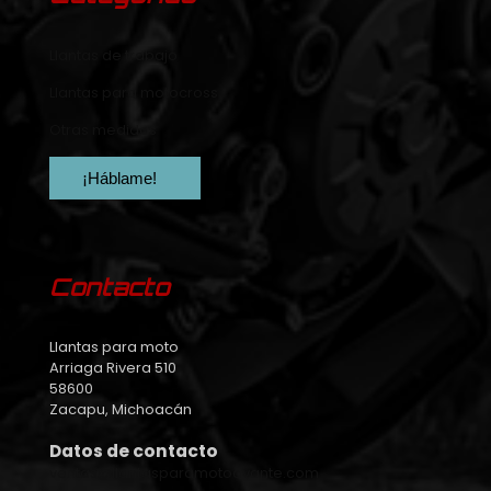
Llantas de trabajo
Llantas para motocross
Otras medidas
¡Háblame!
Contacto
Llantas para moto
Arriaga Rivera 510
58600
Zacapu, Michoacán
Datos de contacto
ventas@llantasparamotoavante.com