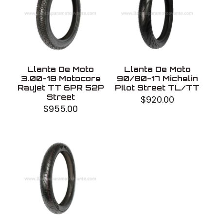
Uso
Con cámara
Fabricado en
Tailandia
Llanta De Moto
Llanta De Moto
3.00-18 Motocore
90/80-17 Michelin
Raujet TT 6PR 52P
Pilot Street TL/TT
Street
$
920.00
$
955.00