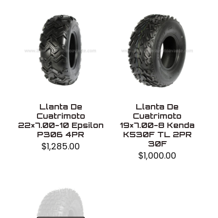
Marca
Promoto
Modelo
FB118
Uso
Sin cámara
Llanta De
Llanta De
Cuatrimoto
Cuatrimoto
22×7.00-10 Epsilon
19×7.00-8 Kenda
P306 4PR
K530F TL 2PR
30F
$
1,285.00
$
1,000.00