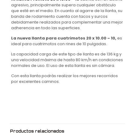
agresivo, principalmente supera cualquier obstáculo
que esté en el medio. En cuanto al agarre de la llanta, su
banda de rodamiento cuenta con tacos y surcos
debidamente realizados para complementar una mejor
adherencia en todo las superficies.
La nueva
llanta para cuatrimotos 20 x 10.00 – 10,
es
i
deal para cuatrimotos con rines de 10 pulgadas.
La capacidad carga de este tipo de llanta es de 136 kg y
una velocidad máxima de hasta 80 km/h en condiciones
normales de uso. El uso de esta llanta es sin cámara.
Con esta llanta podrás realizar los mejores recorridos
por excelentes caminos.
Peso
6.7 kg
Dimensiones
50 × 27 × 50 cm
Medida
20X10.00
Rin
10
Productos relacionados