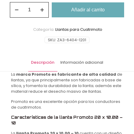
Llanta
Añadir al carrito
para
Cuatrimoto
20x10.00-
10
Categoría:
Llantas para Cuatrimoto
Promoto
FB118
SKU:
ZA3-6404-1201
TL
6PR
cantidad
Descripción
Información adicional
La
marca Promoto es fabricante de alta calidad
de
llantas, ya que principalmente son fabricadas a base de
sílica, y fomenta la durabilidad de la llanta; además este
material reduce el desecho masivo de
llantas.
Promoto es una excelente opción para los conductores
de cuatrimotos.
Características de la llanta Promoto 20 x 10.00 –
10
La
llanta Promoto 20 x 10.00 – 10
cuenta con un diseño