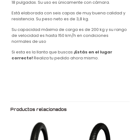
18 pulgadas. Su uso es únicamente con cámara.
Está elaborada con seis capas de muy buena calidad y
resistencia. Su peso neto es de 3,8 kg.
Su capacidad máxima de carga es de 200 kg y su rango
de velocidad es hasta 150 km/h en condiciones
normales de uso
Si esta es la llanta que buscas
¡Estás en el lugar
correcto!
Realiza tu pedido ahora mismo.
Peso
3.8 kg
Dimensiones
63 × 9 × 63 cm
Medida
3.00
Rin
18
Productos relacionados
Marca
Motocore
Modelo
Raujet