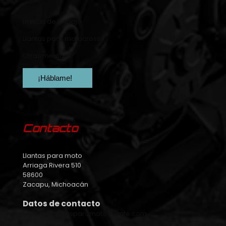
Llantas de trabajo
Llantas para motocross
Otras medidas
¡Háblame!
Contacto
Llantas para moto
Arriaga Rivera 510
58600
Zacapu, Michoacán
Datos de contacto
ventas@llantasparamotoavante.com