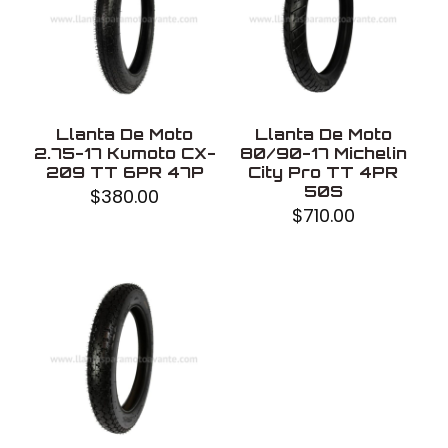
Uso
Con cámara
Fabricado en
China
Llanta De Moto
Llanta De Moto
2.75-17 Kumoto CX-
80/90-17 Michelin
209 TT 6PR 47P
City Pro TT 4PR
50S
$
380.00
$
710.00