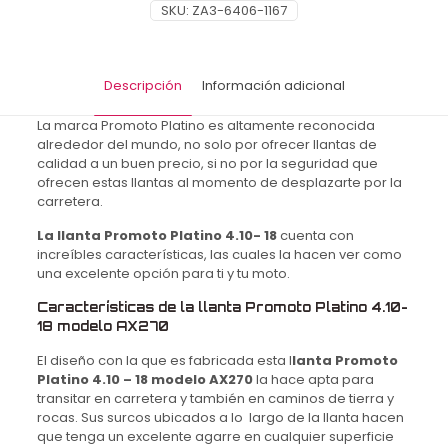
Platino
SKU:
ZA3-6406-1167
AX270
TT
6PR
65P
Descripción
Información adicional
DP
cantidad
La marca Promoto Platino es altamente reconocida
alrededor del mundo, no solo por ofrecer llantas de
calidad a un buen precio, si no por la seguridad que
ofrecen estas llantas al momento de desplazarte por la
carretera.
La llanta Promoto Platino 4.10- 18
cuenta con
increíbles características, las cuales la hacen ver como
una excelente opción para ti y tu moto.
Características de la llanta Promoto Platino 4.10-
18 modelo AX270
El diseño con la que es fabricada esta l
lanta Promoto
Platino 4.10 – 18 modelo AX270
la hace apta para
transitar en carretera y también en caminos de tierra y
rocas. Sus surcos ubicados a lo largo de la llanta hacen
que tenga un excelente agarre en cualquier superficie