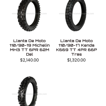
Modelo
AX270
Uso
Con cámara
Fabricado en
China
Llanta De Moto
Llanta De Moto
110/90-19 Michelin
110/90-17 Kenda
MH3 TT 6PR 62M
K669 TT 4PR 66P
Del
Tras
$
2,140.00
$
1,320.00