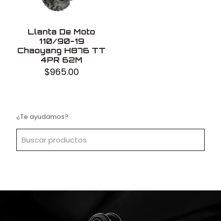
Llanta De Moto
110/90-19
Chaoyang H876 TT
4PR 62M
$
965.00
¿Te ayudamos?