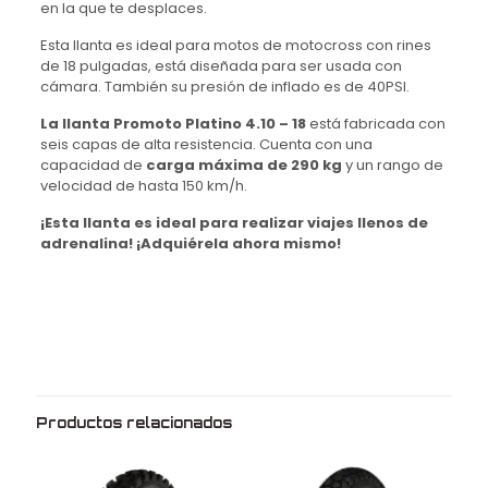
en la que te desplaces.
Esta llanta es ideal para motos de motocross con rines
de 18 pulgadas, está diseñada para ser usada con
cámara. También su presión de inflado es de 40PSI.
La llanta Promoto Platino 4.10 – 18
está fabricada con
seis capas de alta resistencia. Cuenta con una
capacidad de
carga máxima de 290 kg
y un rango de
velocidad de hasta 150 km/h.
¡Esta llanta es ideal para realizar viajes llenos de
adrenalina!
¡Adquiérela ahora mismo!
Peso
3.9 kg
Dimensiones
62 × 12 × 62 cm
Medida
4.10
Rin
18
Productos relacionados
Marca
Promoto platino