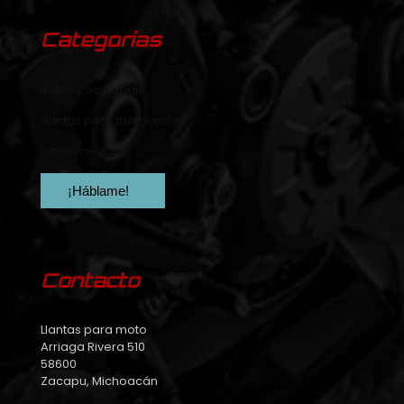
Categorías
Llantas de trabajo
Llantas para motocross
Otras medidas
¡Háblame!
Contacto
Llantas para moto
Arriaga Rivera 510
58600
Zacapu, Michoacán