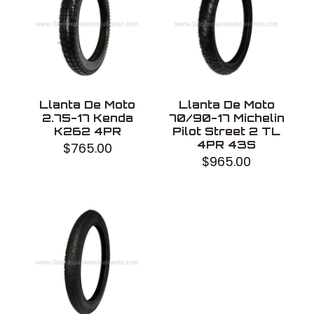
Uso
Sin cámara
Fabricado en
China
Llanta De Moto
Llanta De Moto
2.75-17 Kenda
70/90-17 Michelin
K262 4PR
Pilot Street 2 TL
4PR 43S
$
765.00
$
965.00