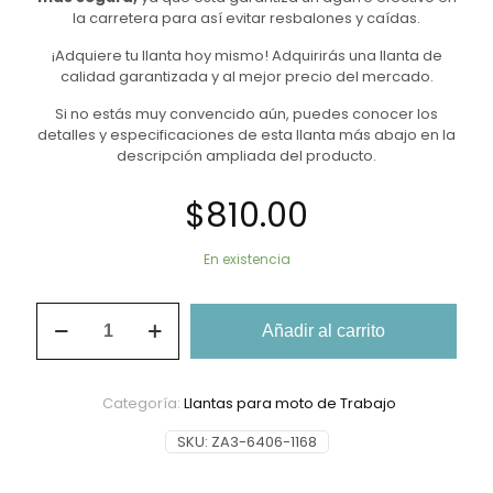
la carretera para así evitar resbalones y caídas.
¡Adquiere tu llanta hoy mismo! Adquirirás una llanta de
calidad garantizada y al mejor precio del mercado.
Si no estás muy convencido aún, puedes conocer los
detalles y especificaciones de esta llanta más abajo en la
descripción ampliada del producto.
$
810.00
En existencia
Llanta
Añadir al carrito
De
Moto
90/90-
18
Categoría:
Llantas para moto de Trabajo
Promoto
Platino
SKU:
ZA3-6406-1168
P6184
TL