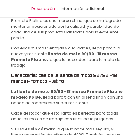
6PR
57P
Descripción
Información adicional
DP
cantidad
Promoto Platino es una marca china, que se ha logrado
mantener posicionada por la calidad y durabilidad de
cada uno de sus productos lanzados por un excelente
precio.
Con esas mismas ventajas y cualidades, llega para ti la
nueva y resistente
llanta de moto 90/90 -18 marca
Promoto Platino,
lo que la hace ideal para tu moto de
trabajo.
Características de la llanta de moto 90/90 -18
marca Promoto Platino
La llanta de moto 90/90 -18 marca Promoto Platino
modelo P6184,
llega para ti con un diseño fino y con una
banda de rodamiento super resistente.
Cabe destacar que esta llanta es perfecta para todas
aquellas motos de trabajo con rines de 18 pulgadas.
Su uso es
sin cámara
lo que la hace mas segura, y
tiene una presión de inflado de 40PSI. También tiene un