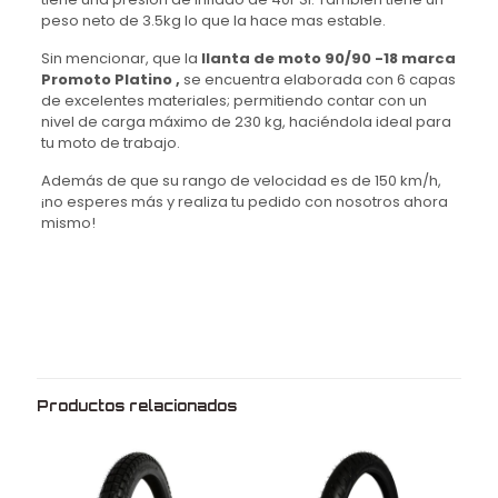
peso neto de 3.5kg lo que la hace mas estable.
Sin mencionar, que la
llanta de moto 90/90 -18 marca
Promoto Platino ,
se encuentra elaborada con 6 capas
de excelentes materiales; permitiendo contar con un
nivel de carga máximo de 230 kg, haciéndola ideal para
tu moto de trabajo.
Además de que su rango de velocidad es de 150 km/h,
¡no esperes más y realiza tu pedido con nosotros ahora
mismo!
Peso
3.5 kg
Dimensiones
56 × 10 × 56 cm
Medida
90/90
Rin
18
Productos relacionados
Marca
Promoto platino
Modelo
P6184